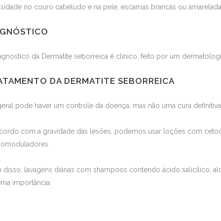
sidade no couro cabeludo e na pele, escamas brancas ou amareladas
AGNÓSTICO
agnóstico da Dermatite seborreica é clínico, feito por um dermatologi
ATAMENTO DA DERMATITE SEBORREICA
eral pode haver um controle da doença, mas não uma cura definitiva
cordo com a gravidade das lesões, podemos usar loções com cetocona
nomoduladores.
 disso, lavagens diárias com shampoos contendo ácido salicílico, alca
ema importância.