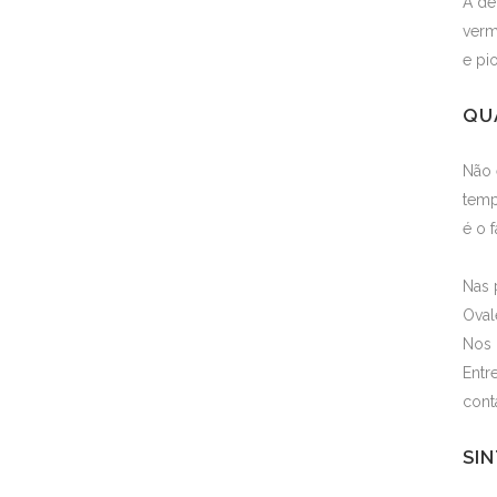
A de
verm
e pi
QU
Não 
temp
é o 
Nas 
Oval
Nos 
Entr
cont
SIN