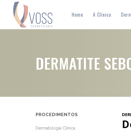
Home
A Clínica
Derm
DERMATITE SEB
DER
PROCEDIMENTOS
D
Dermatologia Clínica