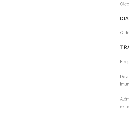
Oleo
DI
O di
TR
Em g
De a
imu
Além
extr