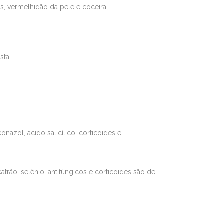
, vermelhidão da pele e coceira.
sta.
.
zol, ácido salicílico, corticoides e
trão, selênio, antifúngicos e corticoides são de