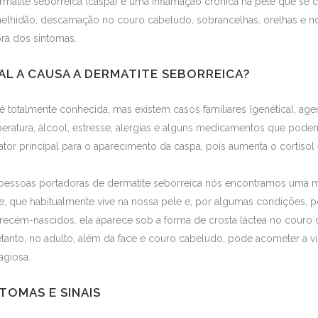
rmatite seborreica (caspa) é uma inflamação crônica na pele que se ca
elhidão, descamação no couro cabeludo, sobrancelhas, orelhas e nos
ora dos sintomas.
AL A CAUSA A DERMATITE SEBORREICA?
é totalmente conhecida, mas existem casos familiares (genética), ag
eratura, álcool, estresse, alergias e alguns medicamentos que pode
fator principal para o aparecimento da caspa, pois aumenta o cortisol
pessoas portadoras de dermatite seborreica nós encontramos uma 
e, que habitualmente vive na nossa pele e, por algumas condições, po
recém-nascidos, ela aparece sob a forma de crosta láctea no couro
etanto, no adulto, além da face e couro cabeludo, pode acometer a viril
agiosa.
TOMAS E SINAIS