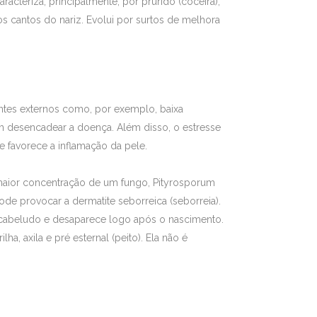
racteriza, principalmente, por prurido (coceira),
 cantos do nariz. Evolui por surtos de melhora
entes externos como, por exemplo, baixa
m desencadear a doença. Além disso, o estresse
 e favorece a inflamação da pele.
maior concentração de um fungo, Pityrosporum
de provocar a dermatite seborreica (seborreia).
 cabeludo e desaparece logo após o nascimento.
ha, axila e pré esternal (peito). Ela não é