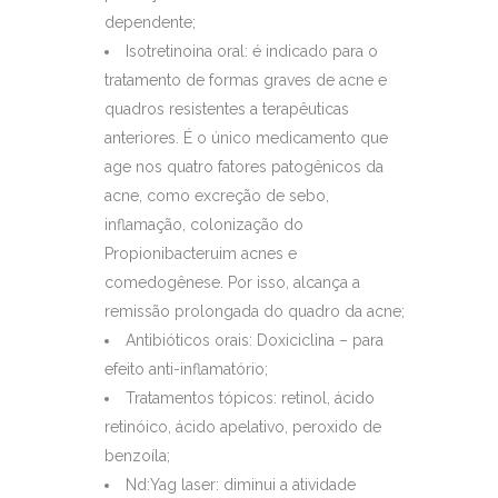
dependente;
Isotretinoina oral: é indicado para o
tratamento de formas graves de acne e
quadros resistentes a terapêuticas
anteriores. É o único medicamento que
age nos quatro fatores patogênicos da
acne, como excreção de sebo,
inflamação, colonização do
Propionibacteruim acnes e
comedogênese. Por isso, alcança a
remissão prolongada do quadro da acne;
Antibióticos orais: Doxiciclina – para
efeito anti-inflamatório;
Tratamentos tópicos: retinol, ácido
retinóico, ácido apelativo, peroxido de
benzoíla;
Nd:Yag laser: diminui a atividade